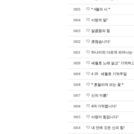
* 4월의 시 *
1025
사랑의 말!
1024
달콤함의 힘
1023
괜찮습니다!
1022
하나이되 다르게 피어나는 
1021
세월호 노래 설교“ 기억하고
1020
4·19 · 세월호 기억주일
1019
* 흔들리며 피는 꽃 *
1018
신의 이름!
1017
416 기억합니다!
1016
사랑이 힘입니다!
1015
내 안에 깃든 신의 힘!
1014