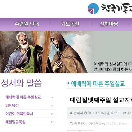
대림절넷째주일 설교자료
관리자
2016-12-16 (금) 07:35
42
행동하는_기다림.hwp
(21.5K), Down : 