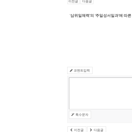
이전글
다음글
'삼위일체력'의 '주일성서일과'에 따
코멘트입력
특수문자
이전글
다음글