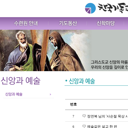
번호
정연복 님의 '사순절 묵상 시
7
예술같은 설교 한 편
6