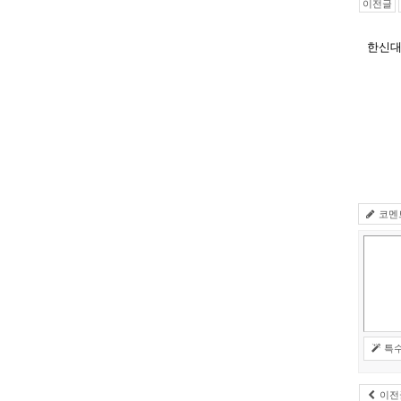
이전글
한신대
코멘
특
이전